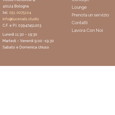
40124 Bologna
Lounge
tel.
051 0075104
Prenota un servizio
info@lucenails.studio
Contatti
C.F. e P.I. 03947451203
Lavora Con Noi
Lunedì 11:30 – 19:30
Martedí – Venerdí 9.00 -19.30
Sabato e Domenica chiuso